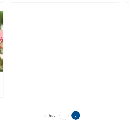
前へ
1
2